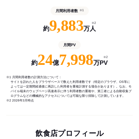
月間利用者数
※1
9,883
※2
約
万人
月間PV
24
7,998
※2
約
億
万PV
※1 月間利用者数の計測方法について：
サイトを訪れた人をブラウザベースで数えた利用者数です（特定のブラウザ、OS等に
よっては一定期間経過後に再訪した利用者を重複計測する場合があります）。なお、モ
バイル端末のウェブページ高速表示に伴う利用者数の重複や、第三者による自動収集プ
ログラムなどの機械的なアクセスについては可能な限り排除して計測しています。
※2 2026年3月時点
飲食店プロフィール