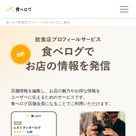
メ
食べログ店舗管理画面
食べログ飲食店プロフィールサービスのご案内
飲食店プロフィー
無料
食べログでお
店舗情報を編集し、お店の魅力やお得な情報を
ユーザーに伝えるためのサービスです。
食べログ店舗会員になることでご利用いただけます。