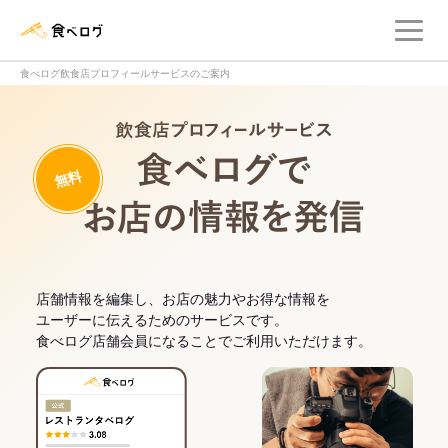
メ
食べログ店舗管理画面
食べログ飲食店プロフィールサービスのご案内
飲食店プロフィー
無料
食べログでお
店舗情報を編集し、お店の魅力やお得な情報を
ユーザーに伝えるためのサービスです。
食べログ店舗会員になることでご利用いただけます。