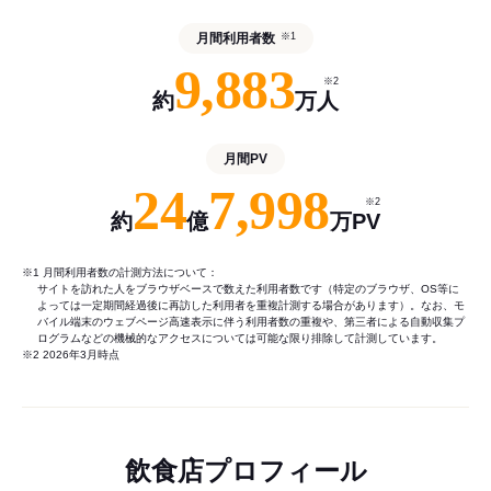
月間利用者数
※1
9,883
※2
約
万人
月間PV
24
7,998
※2
約
億
万PV
※1 月間利用者数の計測方法について：
サイトを訪れた人をブラウザベースで数えた利用者数です（特定のブラウザ、OS等に
よっては一定期間経過後に再訪した利用者を重複計測する場合があります）。なお、モ
バイル端末のウェブページ高速表示に伴う利用者数の重複や、第三者による自動収集プ
ログラムなどの機械的なアクセスについては可能な限り排除して計測しています。
※2 2026年3月時点
飲食店プロフィール