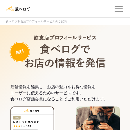
メ
食べログ店舗管理画面
食べログ飲食店プロフィールサービスのご案内
飲食店プロフィー
無料
食べログでお
店舗情報を編集し、お店の魅力やお得な情報を
ユーザーに伝えるためのサービスです。
食べログ店舗会員になることでご利用いただけます。