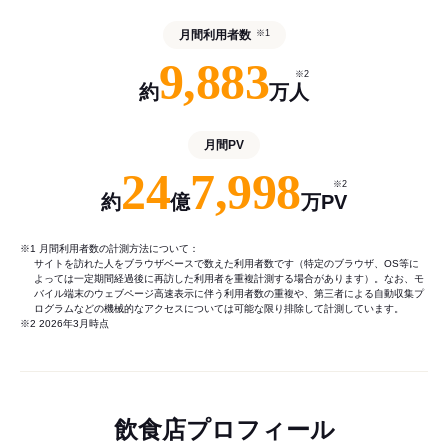
月間利用者数
※1
9,883
※2
約
万人
月間PV
24
7,998
※2
約
億
万PV
※1 月間利用者数の計測方法について：
サイトを訪れた人をブラウザベースで数えた利用者数です（特定のブラウザ、OS等に
よっては一定期間経過後に再訪した利用者を重複計測する場合があります）。なお、モ
バイル端末のウェブページ高速表示に伴う利用者数の重複や、第三者による自動収集プ
ログラムなどの機械的なアクセスについては可能な限り排除して計測しています。
※2 2026年3月時点
飲食店プロフィール