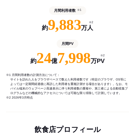
月間利用者数
※1
9,883
※2
約
万人
月間PV
24
7,998
※2
約
億
万PV
※1 月間利用者数の計測方法について：
サイトを訪れた人をブラウザベースで数えた利用者数です（特定のブラウザ、OS等に
よっては一定期間経過後に再訪した利用者を重複計測する場合があります）。なお、モ
バイル端末のウェブページ高速表示に伴う利用者数の重複や、第三者による自動収集プ
ログラムなどの機械的なアクセスについては可能な限り排除して計測しています。
※2 2026年3月時点
飲食店プロフィール