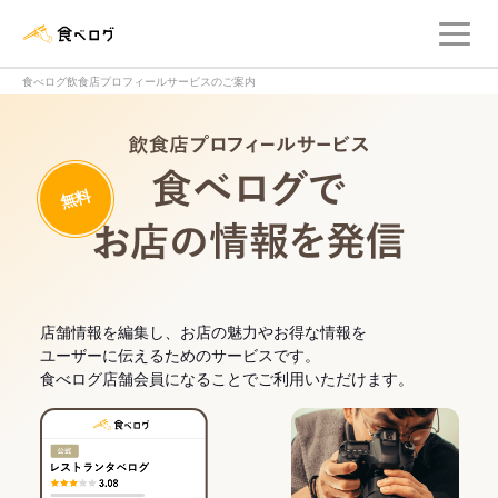
メ
食べログ店舗管理画面
食べログ飲食店プロフィールサービスのご案内
飲食店プロフィー
無料
食べログでお
店舗情報を編集し、お店の魅力やお得な情報を
ユーザーに伝えるためのサービスです。
食べログ店舗会員になることでご利用いただけます。