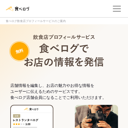
メ
食べログ店舗管理画面
食べログ飲食店プロフィールサービスのご案内
飲食店プロフィー
無料
食べログでお
店舗情報を編集し、お店の魅力やお得な情報を
ユーザーに伝えるためのサービスです。
食べログ店舗会員になることでご利用いただけます。