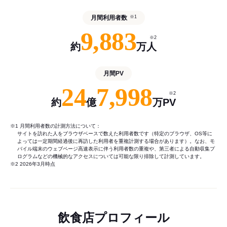
月間利用者数
※1
9,883
※2
約
万人
月間PV
24
7,998
※2
約
億
万PV
※1 月間利用者数の計測方法について：
サイトを訪れた人をブラウザベースで数えた利用者数です（特定のブラウザ、OS等に
よっては一定期間経過後に再訪した利用者を重複計測する場合があります）。なお、モ
バイル端末のウェブページ高速表示に伴う利用者数の重複や、第三者による自動収集プ
ログラムなどの機械的なアクセスについては可能な限り排除して計測しています。
※2 2026年3月時点
飲食店プロフィール