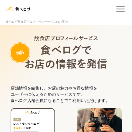
メ
食べログ店舗管理画面
食べログ飲食店プロフィールサービスのご案内
飲食店プロフィー
無料
食べログでお
店舗情報を編集し、お店の魅力やお得な情報を
ユーザーに伝えるためのサービスです。
食べログ店舗会員になることでご利用いただけます。