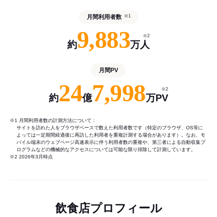
月間利用者数
※1
9,883
※2
約
万人
月間PV
24
7,998
※2
約
億
万PV
※1 月間利用者数の計測方法について：
サイトを訪れた人をブラウザベースで数えた利用者数です（特定のブラウザ、OS等に
よっては一定期間経過後に再訪した利用者を重複計測する場合があります）。なお、モ
バイル端末のウェブページ高速表示に伴う利用者数の重複や、第三者による自動収集プ
ログラムなどの機械的なアクセスについては可能な限り排除して計測しています。
※2 2026年3月時点
飲食店プロフィール