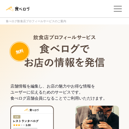
メ
食べログ店舗管理画面
食べログ飲食店プロフィールサービスのご案内
飲食店プロフィー
無料
食べログでお
店舗情報を編集し、お店の魅力やお得な情報を
ユーザーに伝えるためのサービスです。
食べログ店舗会員になることでご利用いただけます。