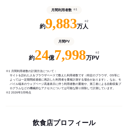
月間利用者数
※1
9,883
※2
約
万人
月間PV
24
7,998
※2
約
億
万PV
※1 月間利用者数の計測方法について：
サイトを訪れた人をブラウザベースで数えた利用者数です（特定のブラウザ、OS等に
よっては一定期間経過後に再訪した利用者を重複計測する場合があります）。なお、モ
バイル端末のウェブページ高速表示に伴う利用者数の重複や、第三者による自動収集プ
ログラムなどの機械的なアクセスについては可能な限り排除して計測しています。
※2 2026年3月時点
飲食店プロフィール