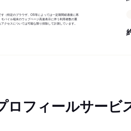
です（特定のブラウザ、OS等によっては一定期間経過後に再
、モバイル端末のウェブページ高速表示に伴う利用者数の重
なアクセスについては可能な限り排除して計測しています。
プロフィールサービ