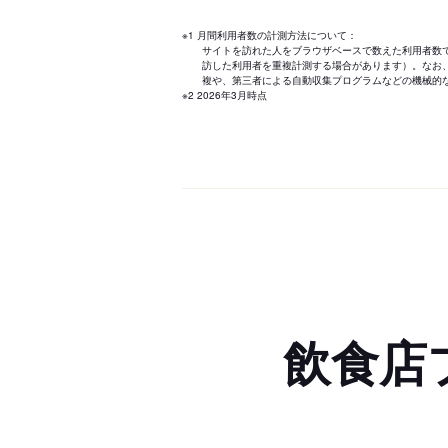
※1 月間利用者数の計測方法について：
サイトを訪れた人をブラウザベースで数えた利用者数
訪した利用者を重複計測する場合があります）。なお
複や、第三者による自動収集プログラムなどの機械的
※2 2026年3月時点
飲食店