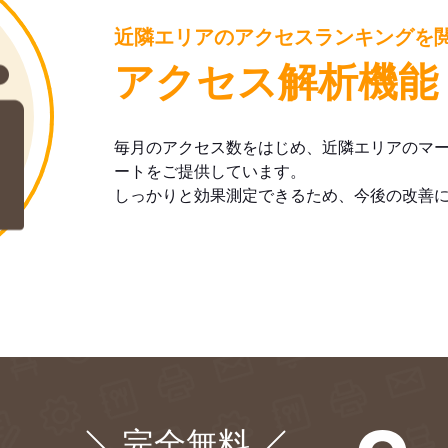
舗ページ編集を
役立つ情報を
予約通知を
簡単に！
お届け！
LINEでお知らせ
近隣エリアのアクセスランキングを
アクセス解析機能
店舗向け食べログ公式LINEアカウントの
友だち追加は
こちら
毎月のアクセス数をはじめ、近隣エリアのマ
ートをご提供しています。
しっかりと効果測定できるため、今後の改善
完全無料
¥0