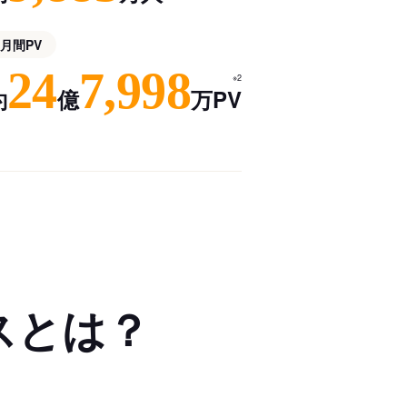
月間PV
24
7,998
※2
約
億
万PV
スとは？