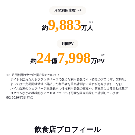
月間利用者数
※1
9,883
※2
約
万人
月間PV
24
7,998
※2
約
億
万PV
※1 月間利用者数の計測方法について：
サイトを訪れた人をブラウザベースで数えた利用者数です（特定のブラウザ、OS等に
よっては一定期間経過後に再訪した利用者を重複計測する場合があります）。なお、モ
バイル端末のウェブページ高速表示に伴う利用者数の重複や、第三者による自動収集プ
ログラムなどの機械的なアクセスについては可能な限り排除して計測しています。
※2 2026年3月時点
飲食店プロフィール