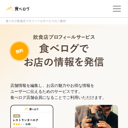
メ
食べログ店舗管理画面
食べログ飲食店プロフィールサービスのご案内
飲食店プロフィー
無料
食べログでお
店舗情報を編集し、お店の魅力やお得な情報を
ユーザーに伝えるためのサービスです。
食べログ店舗会員になることでご利用いただけます。