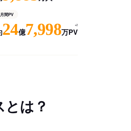
月間PV
24
7,998
※2
約
億
万PV
スとは？