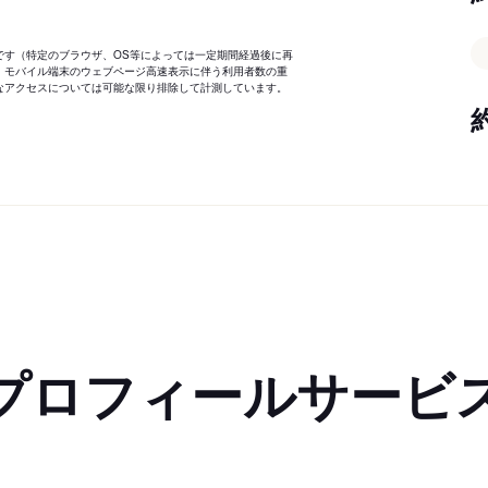
です（特定のブラウザ、OS等によっては一定期間経過後に再
、モバイル端末のウェブページ高速表示に伴う利用者数の重
なアクセスについては可能な限り排除して計測しています。
プロフィールサービ