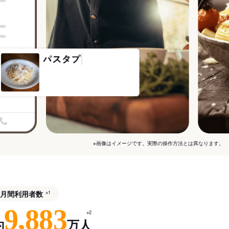
※画像はイメージです。実際の操作方法とは異なります。
月間利用者数
※1
9,883
※2
約
万人