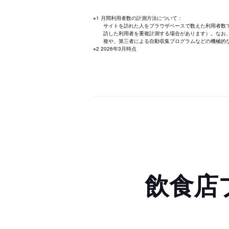
※1 月間利用者数の計測方法について：
サイトを訪れた人をブラウザベースで数えた利用者数
訪した利用者を重複計測する場合があります）。なお
複や、第三者による自動収集プログラムなどの機械的
※2 2026年3月時点
飲食店