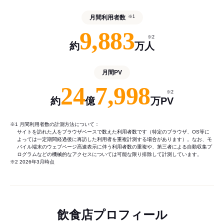
月間利用者数
※1
9,883
※2
約
万人
月間PV
24
7,998
※2
約
億
万PV
※1 月間利用者数の計測方法について：
サイトを訪れた人をブラウザベースで数えた利用者数です（特定のブラウザ、OS等に
よっては一定期間経過後に再訪した利用者を重複計測する場合があります）。なお、モ
バイル端末のウェブページ高速表示に伴う利用者数の重複や、第三者による自動収集プ
ログラムなどの機械的なアクセスについては可能な限り排除して計測しています。
※2 2026年3月時点
飲食店プロフィール