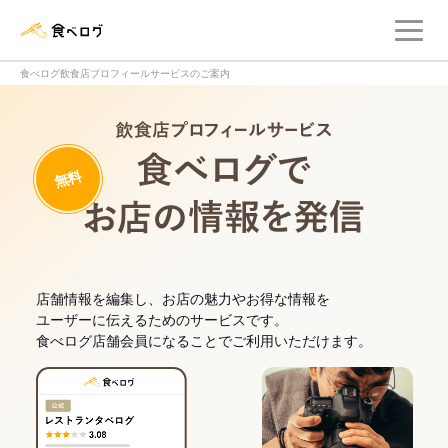
メ
食べログ店舗管理画面
食べログ飲食店プロフィールサービスのご案内
飲食店プロフィー
無料
食べログでお
店舗情報を編集し、お店の魅力やお得な情報を
ユーザーに伝えるためのサービスです。
食べログ店舗会員になることでご利用いただけます。