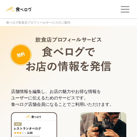
メ
食べログ店舗管理画面
食べログ飲食店プロフィールサービスのご案内
飲食店プロフィー
無料
食べログでお
店舗情報を編集し、お店の魅力やお得な情報を
ユーザーに伝えるためのサービスです。
食べログ店舗会員になることでご利用いただけます。