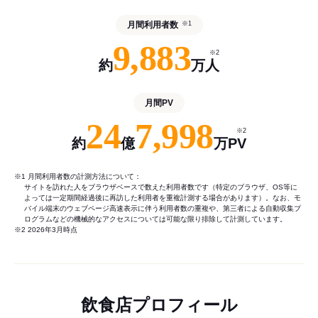
月間利用者数
※1
9,883
※2
約
万人
月間PV
24
7,998
※2
約
億
万PV
※1 月間利用者数の計測方法について：
サイトを訪れた人をブラウザベースで数えた利用者数です（特定のブラウザ、OS等に
よっては一定期間経過後に再訪した利用者を重複計測する場合があります）。なお、モ
バイル端末のウェブページ高速表示に伴う利用者数の重複や、第三者による自動収集プ
ログラムなどの機械的なアクセスについては可能な限り排除して計測しています。
※2 2026年3月時点
飲食店プロフィール