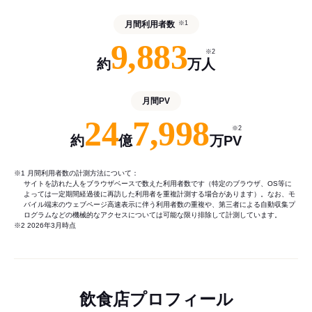
月間利用者数
※1
9,883
※2
約
万人
月間PV
24
7,998
※2
約
億
万PV
※1 月間利用者数の計測方法について：
サイトを訪れた人をブラウザベースで数えた利用者数です（特定のブラウザ、OS等に
よっては一定期間経過後に再訪した利用者を重複計測する場合があります）。なお、モ
バイル端末のウェブページ高速表示に伴う利用者数の重複や、第三者による自動収集プ
ログラムなどの機械的なアクセスについては可能な限り排除して計測しています。
※2 2026年3月時点
飲食店プロフィール