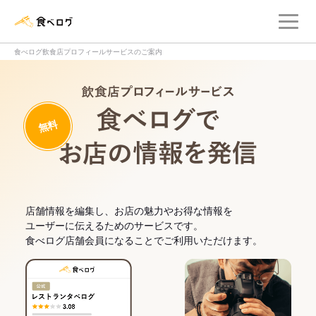
メ
食べログ店舗管理画面
食べログ飲食店プロフィールサービスのご案内
飲食店プロフィー
無料
食べログでお
店舗情報を編集し、お店の魅力やお得な情報を
ユーザーに伝えるためのサービスです。
食べログ店舗会員になることでご利用いただけます。