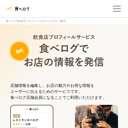
メ
食べログ店舗管理画面
食べログ飲食店プロフィールサービスのご案内
飲食店プロフィー
無料
食べログでお
店舗情報を編集し、お店の魅力やお得な情報を
ユーザーに伝えるためのサービスです。
食べログ店舗会員になることでご利用いただけます。