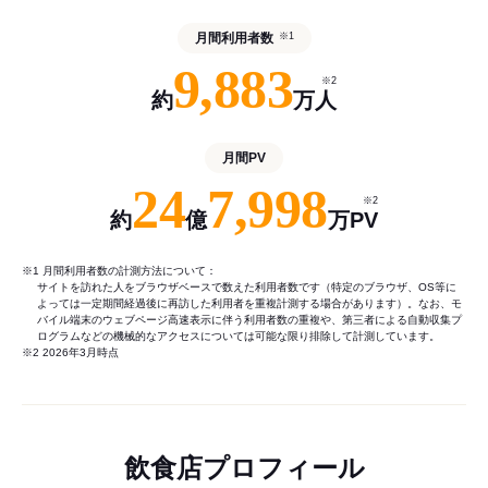
月間利用者数
※1
9,883
※2
約
万人
月間PV
24
7,998
※2
約
億
万PV
※1 月間利用者数の計測方法について：
サイトを訪れた人をブラウザベースで数えた利用者数です（特定のブラウザ、OS等に
よっては一定期間経過後に再訪した利用者を重複計測する場合があります）。なお、モ
バイル端末のウェブページ高速表示に伴う利用者数の重複や、第三者による自動収集プ
ログラムなどの機械的なアクセスについては可能な限り排除して計測しています。
※2 2026年3月時点
飲食店プロフィール