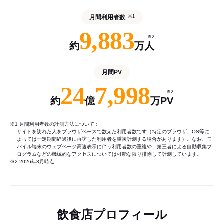
月間利用者数
※1
9,883
※2
約
万人
月間PV
24
7,998
※2
約
億
万PV
※1 月間利用者数の計測方法について：
サイトを訪れた人をブラウザベースで数えた利用者数です（特定のブラウザ、OS等に
よっては一定期間経過後に再訪した利用者を重複計測する場合があります）。なお、モ
バイル端末のウェブページ高速表示に伴う利用者数の重複や、第三者による自動収集プ
ログラムなどの機械的なアクセスについては可能な限り排除して計測しています。
※2 2026年3月時点
飲食店プロフィール