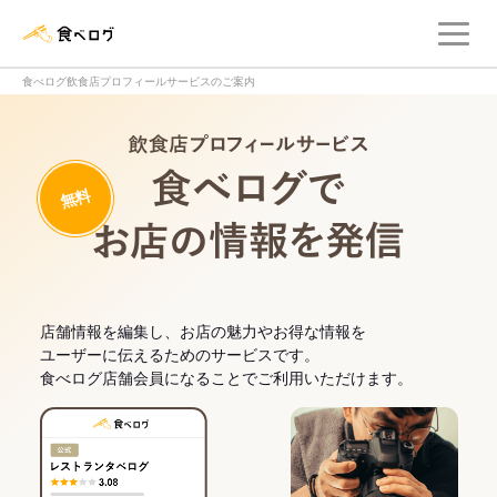
メ
食べログ店舗管理画面
食べログ飲食店プロフィールサービスのご案内
飲食店プロフィー
無料
食べログでお
店舗情報を編集し、お店の魅力やお得な情報を
ユーザーに伝えるためのサービスです。
食べログ店舗会員になることでご利用いただけます。