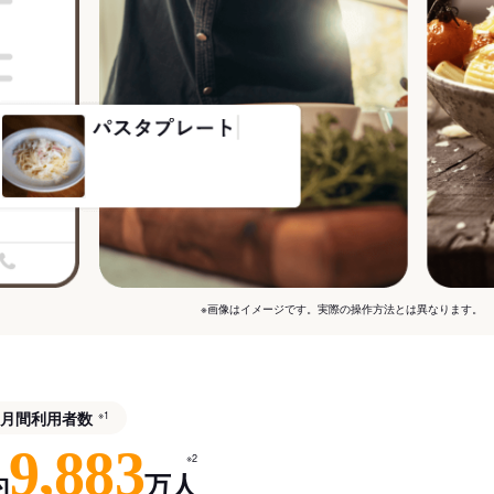
※画像はイメージです。実際の操作方法とは異なります。
月間利用者数
※1
9,883
※2
約
万人