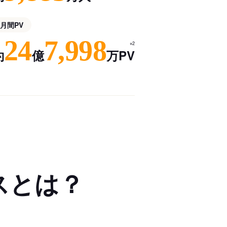
月間PV
24
7,998
※2
約
億
万PV
スとは？