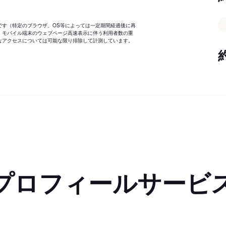
です（特定のブラウザ、OS等によっては一定期間経過後に再
、モバイル端末のウェブページ高速表示に伴う利用者数の重
なアクセスについては可能な限り排除して計測しています。
プロフィールサービ