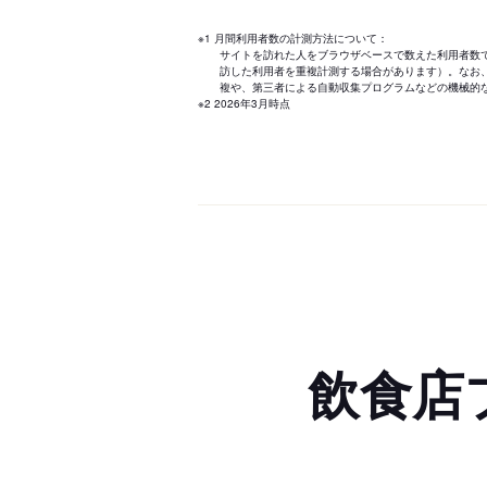
※1 月間利用者数の計測方法について：
サイトを訪れた人をブラウザベースで数えた利用者数
訪した利用者を重複計測する場合があります）。なお
複や、第三者による自動収集プログラムなどの機械的
※2 2026年3月時点
飲食店