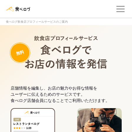
メ
食べログ店舗管理画面
食べログ飲食店プロフィールサービスのご案内
飲食店プロフィー
無料
食べログでお
店舗情報を編集し、お店の魅力やお得な情報を
ユーザーに伝えるためのサービスです。
食べログ店舗会員になることでご利用いただけます。