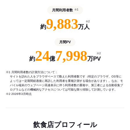
月間利用者数
※1
9,883
※2
約
万人
月間PV
24
7,998
※2
約
億
万PV
※1 月間利用者数の計測方法について：
サイトを訪れた人をブラウザベースで数えた利用者数です（特定のブラウザ、OS等に
よっては一定期間経過後に再訪した利用者を重複計測する場合があります）。なお、モ
バイル端末のウェブページ高速表示に伴う利用者数の重複や、第三者による自動収集プ
ログラムなどの機械的なアクセスについては可能な限り排除して計測しています。
※2 2026年3月時点
飲食店プロフィール