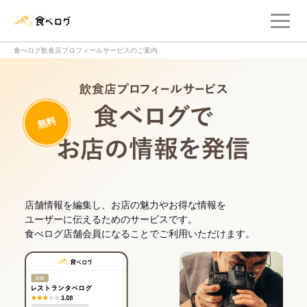
メ
食べログ店舗管理画面
食べログ飲食店プロフィールサービスのご案内
飲食店プロフィー
無料
食べログでお
店舗情報を編集し、お店の魅力やお得な情報を
ユーザーに伝えるためのサービスです。
食べログ店舗会員になることでご利用いただけます。