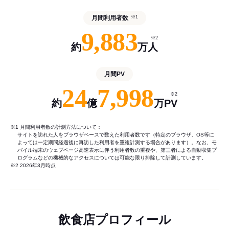
月間利用者数
※1
9,883
※2
約
万人
月間PV
24
7,998
※2
約
億
万PV
※1 月間利用者数の計測方法について：
サイトを訪れた人をブラウザベースで数えた利用者数です（特定のブラウザ、OS等に
よっては一定期間経過後に再訪した利用者を重複計測する場合があります）。なお、モ
バイル端末のウェブページ高速表示に伴う利用者数の重複や、第三者による自動収集プ
ログラムなどの機械的なアクセスについては可能な限り排除して計測しています。
※2 2026年3月時点
飲食店プロフィール