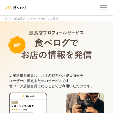
メ
食べログ店舗管理画面
食べログ飲食店プロフィールサービスのご案内
飲食店プロフィー
無料
食べログでお
店舗情報を編集し、お店の魅力やお得な情報を
ユーザーに伝えるためのサービスです。
食べログ店舗会員になることでご利用いただけます。