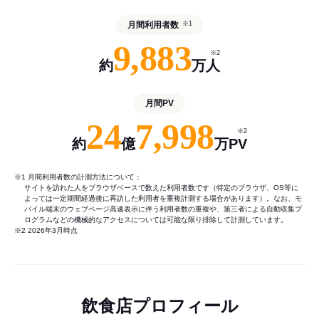
月間利用者数
※1
9,883
※2
約
万人
月間PV
24
7,998
※2
約
億
万PV
※1 月間利用者数の計測方法について：
サイトを訪れた人をブラウザベースで数えた利用者数です（特定のブラウザ、OS等に
よっては一定期間経過後に再訪した利用者を重複計測する場合があります）。なお、モ
バイル端末のウェブページ高速表示に伴う利用者数の重複や、第三者による自動収集プ
ログラムなどの機械的なアクセスについては可能な限り排除して計測しています。
※2 2026年3月時点
飲食店プロフィール