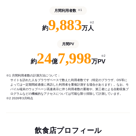
月間利用者数
※1
9,883
※2
約
万人
月間PV
24
7,998
※2
約
億
万PV
※1 月間利用者数の計測方法について：
サイトを訪れた人をブラウザベースで数えた利用者数です（特定のブラウザ、OS等に
よっては一定期間経過後に再訪した利用者を重複計測する場合があります）。なお、モ
バイル端末のウェブページ高速表示に伴う利用者数の重複や、第三者による自動収集プ
ログラムなどの機械的なアクセスについては可能な限り排除して計測しています。
※2 2026年3月時点
飲食店プロフィール