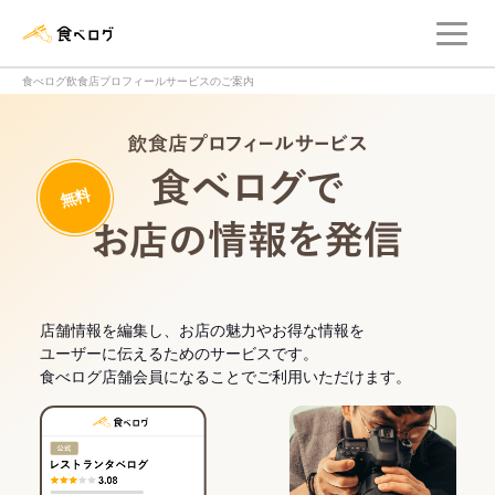
メ
食べログ店舗管理画面
食べログ飲食店プロフィールサービスのご案内
飲食店プロフィー
無料
食べログでお
店舗情報を編集し、お店の魅力やお得な情報を
ユーザーに伝えるためのサービスです。
食べログ店舗会員になることでご利用いただけます。