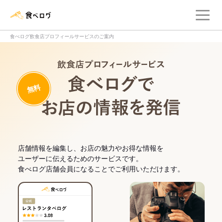
メ
食べログ店舗管理画面
食べログ飲食店プロフィールサービスのご案内
飲食店プロフィー
無料
食べログでお
店舗情報を編集し、お店の魅力やお得な情報を
ユーザーに伝えるためのサービスです。
食べログ店舗会員になることでご利用いただけます。