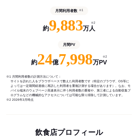
月間利用者数
※1
9,883
※2
約
万人
月間PV
24
7,998
※2
約
億
万PV
※1 月間利用者数の計測方法について：
サイトを訪れた人をブラウザベースで数えた利用者数です（特定のブラウザ、OS等に
よっては一定期間経過後に再訪した利用者を重複計測する場合があります）。なお、モ
バイル端末のウェブページ高速表示に伴う利用者数の重複や、第三者による自動収集プ
ログラムなどの機械的なアクセスについては可能な限り排除して計測しています。
※2 2026年3月時点
飲食店プロフィール