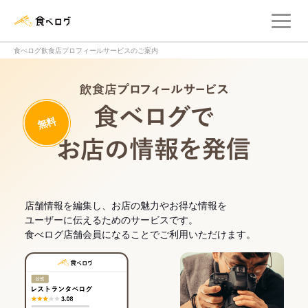
メ
食べログ店舗管理画面
食べログ飲食店プロフィールサービスのご案内
飲食店プロフィー
無料
食べログでお
店舗情報を編集し、お店の魅力やお得な情報を
ユーザーに伝えるためのサービスです。
食べログ店舗会員になることでご利用いただけます。