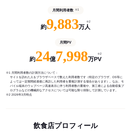
月間利用者数
※1
9,883
※2
約
万人
月間PV
24
7,998
※2
約
億
万PV
※1 月間利用者数の計測方法について：
サイトを訪れた人をブラウザベースで数えた利用者数です（特定のブラウザ、OS等に
よっては一定期間経過後に再訪した利用者を重複計測する場合があります）。なお、モ
バイル端末のウェブページ高速表示に伴う利用者数の重複や、第三者による自動収集プ
ログラムなどの機械的なアクセスについては可能な限り排除して計測しています。
※2 2026年3月時点
飲食店プロフィール