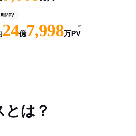
月間PV
24
7,998
※2
約
億
万PV
スとは？