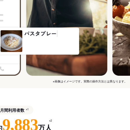
※画像はイメージです。実際の操作方法とは異なります。
月間利用者数
※1
9,883
※2
約
万人