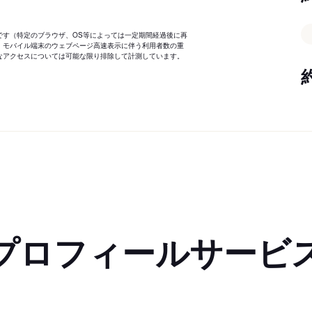
です（特定のブラウザ、OS等によっては一定期間経過後に再
、モバイル端末のウェブページ高速表示に伴う利用者数の重
なアクセスについては可能な限り排除して計測しています。
プロフィールサービ