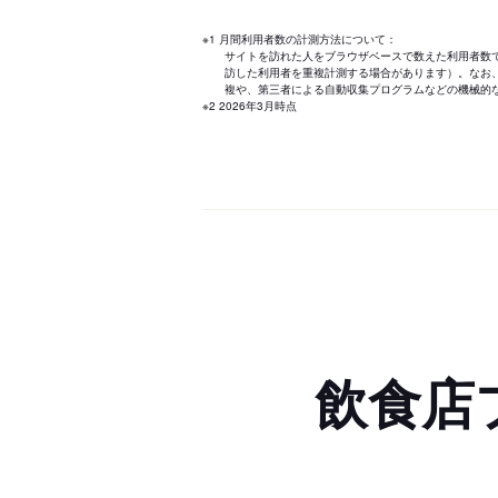
※1 月間利用者数の計測方法について：
サイトを訪れた人をブラウザベースで数えた利用者数
訪した利用者を重複計測する場合があります）。なお
複や、第三者による自動収集プログラムなどの機械的
※2 2026年3月時点
飲食店