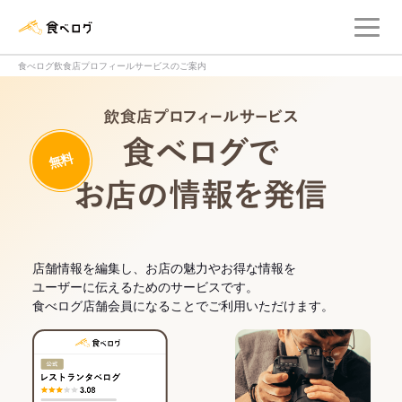
メ
食べログ店舗管理画面
食べログ飲食店プロフィールサービスのご案内
飲食店プロフィー
無料
食べログでお
店舗情報を編集し、お店の魅力やお得な情報を
ユーザーに伝えるためのサービスです。
食べログ店舗会員になることでご利用いただけます。