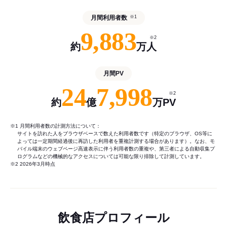
月間利用者数
※1
9,883
※2
約
万人
月間PV
24
7,998
※2
約
億
万PV
※1 月間利用者数の計測方法について：
サイトを訪れた人をブラウザベースで数えた利用者数です（特定のブラウザ、OS等に
よっては一定期間経過後に再訪した利用者を重複計測する場合があります）。なお、モ
バイル端末のウェブページ高速表示に伴う利用者数の重複や、第三者による自動収集プ
ログラムなどの機械的なアクセスについては可能な限り排除して計測しています。
※2 2026年3月時点
飲食店プロフィール