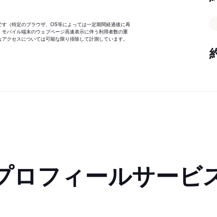
です（特定のブラウザ、OS等によっては一定期間経過後に再
、モバイル端末のウェブページ高速表示に伴う利用者数の重
なアクセスについては可能な限り排除して計測しています。
プロフィールサービ