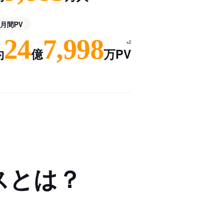
月間PV
24
7,998
※2
約
億
万PV
スとは？