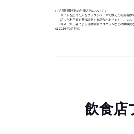
※1 月間利用者数の計測方法について：
サイトを訪れた人をブラウザベースで数えた利用者数
訪した利用者を重複計測する場合があります）。なお
複や、第三者による自動収集プログラムなどの機械的
※2 2026年3月時点
飲食店