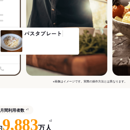
※画像はイメージです。実際の操作方法とは異なります。
月間利用者数
※1
9,883
※2
約
万人