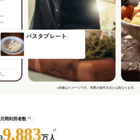
※画像はイメージです。実際の操作方法とは異なります。
月間利用者数
※1
9,883
※2
約
万人