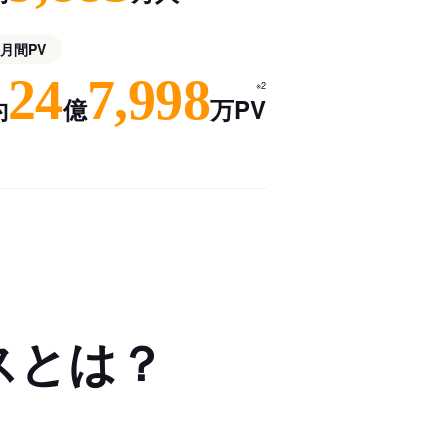
月間PV
24
7,998
※2
約
億
万PV
スとは？