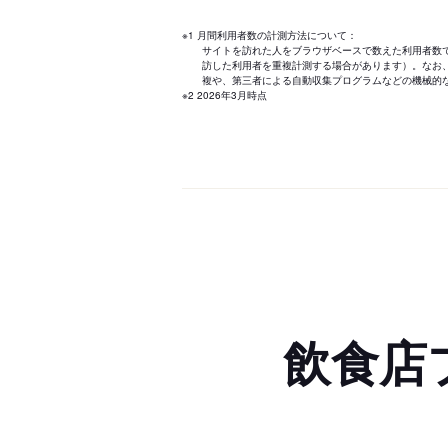
※1 月間利用者数の計測方法について：
サイトを訪れた人をブラウザベースで数えた利用者数
訪した利用者を重複計測する場合があります）。なお
複や、第三者による自動収集プログラムなどの機械的
※2 2026年3月時点
飲食店