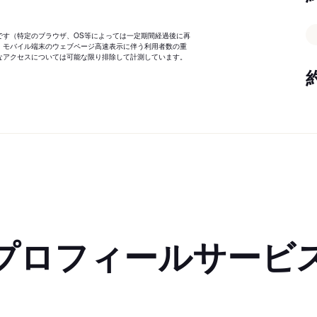
です（特定のブラウザ、OS等によっては一定期間経過後に再
、モバイル端末のウェブページ高速表示に伴う利用者数の重
なアクセスについては可能な限り排除して計測しています。
プロフィールサービ