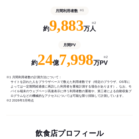
月間利用者数
※1
9,883
※2
約
万人
月間PV
24
7,998
※2
約
億
万PV
※1 月間利用者数の計測方法について：
サイトを訪れた人をブラウザベースで数えた利用者数です（特定のブラウザ、OS等に
よっては一定期間経過後に再訪した利用者を重複計測する場合があります）。なお、モ
バイル端末のウェブページ高速表示に伴う利用者数の重複や、第三者による自動収集プ
ログラムなどの機械的なアクセスについては可能な限り排除して計測しています。
※2 2026年3月時点
飲食店プロフィール