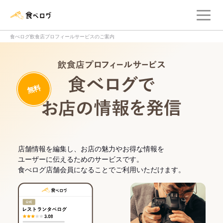
メ
食べログ店舗管理画面
食べログ飲食店プロフィールサービスのご案内
飲食店プロフィー
無料
食べログでお
店舗情報を編集し、お店の魅力やお得な情報を
ユーザーに伝えるためのサービスです。
食べログ店舗会員になることでご利用いただけます。