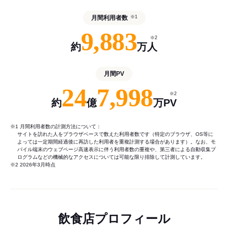
月間利用者数
※1
9,883
※2
約
万人
月間PV
24
7,998
※2
約
億
万PV
※1 月間利用者数の計測方法について：
サイトを訪れた人をブラウザベースで数えた利用者数です（特定のブラウザ、OS等に
よっては一定期間経過後に再訪した利用者を重複計測する場合があります）。なお、モ
バイル端末のウェブページ高速表示に伴う利用者数の重複や、第三者による自動収集プ
ログラムなどの機械的なアクセスについては可能な限り排除して計測しています。
※2 2026年3月時点
飲食店プロフィール