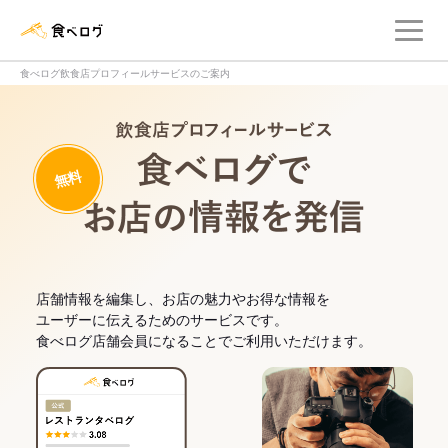
メ
食べログ店舗管理画面
食べログ飲食店プロフィールサービスのご案内
飲食店プロフィー
無料
食べログでお
店舗情報を編集し、お店の魅力やお得な情報を
ユーザーに伝えるためのサービスです。
食べログ店舗会員になることでご利用いただけます。