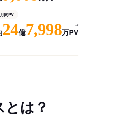
月間PV
24
7,998
※2
約
億
万PV
スとは？