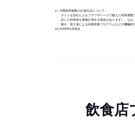
※1 月間利用者数の計測方法について：
サイトを訪れた人をブラウザベースで数えた利用者数
訪した利用者を重複計測する場合があります）。なお
複や、第三者による自動収集プログラムなどの機械的
※2 2026年3月時点
飲食店