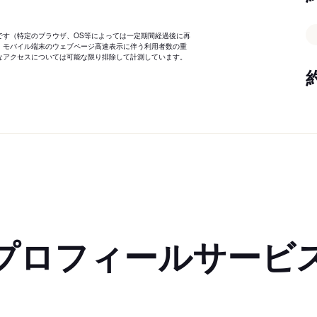
です（特定のブラウザ、OS等によっては一定期間経過後に再
、モバイル端末のウェブページ高速表示に伴う利用者数の重
なアクセスについては可能な限り排除して計測しています。
プロフィールサービ