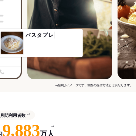
※画像はイメージです。実際の操作方法とは異なります。
月間利用者数
※1
9,883
※2
約
万人