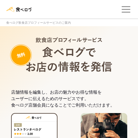
メ
食べログ店舗管理画面
食べログ飲食店プロフィールサービスのご案内
飲食店プロフィー
無料
食べログでお
店舗情報を編集し、お店の魅力やお得な情報を
ユーザーに伝えるためのサービスです。
食べログ店舗会員になることでご利用いただけます。