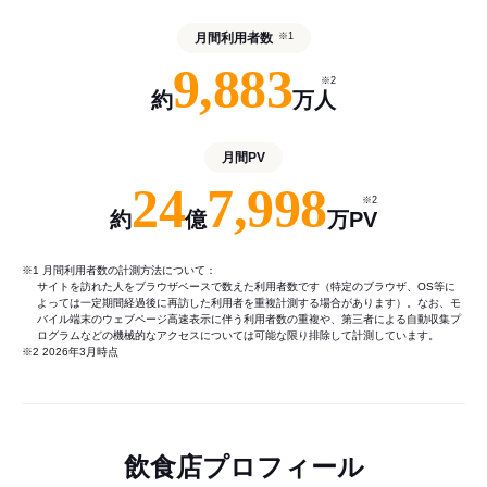
月間利用者数
※1
9,883
※2
約
万人
月間PV
24
7,998
※2
約
億
万PV
※1 月間利用者数の計測方法について：
サイトを訪れた人をブラウザベースで数えた利用者数です（特定のブラウザ、OS等に
よっては一定期間経過後に再訪した利用者を重複計測する場合があります）。なお、モ
バイル端末のウェブページ高速表示に伴う利用者数の重複や、第三者による自動収集プ
ログラムなどの機械的なアクセスについては可能な限り排除して計測しています。
※2 2026年3月時点
飲食店プロフィール