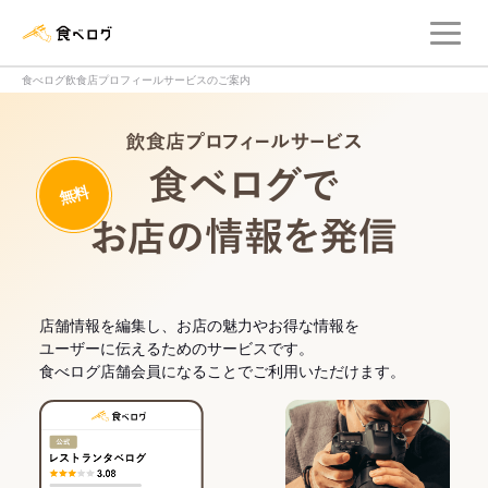
メ
食べログ店舗管理画面
食べログ飲食店プロフィールサービスのご案内
飲食店プロフィー
無料
食べログでお
店舗情報を編集し、お店の魅力やお得な情報を
ユーザーに伝えるためのサービスです。
食べログ店舗会員になることでご利用いただけます。