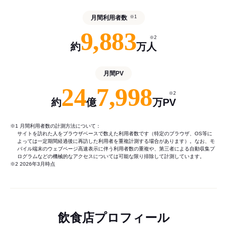
月間利用者数
※1
9,883
※2
約
万人
月間PV
24
7,998
※2
約
億
万PV
※1 月間利用者数の計測方法について：
サイトを訪れた人をブラウザベースで数えた利用者数です（特定のブラウザ、OS等に
よっては一定期間経過後に再訪した利用者を重複計測する場合があります）。なお、モ
バイル端末のウェブページ高速表示に伴う利用者数の重複や、第三者による自動収集プ
ログラムなどの機械的なアクセスについては可能な限り排除して計測しています。
※2 2026年3月時点
飲食店プロフィール