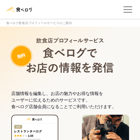
メ
食べログ店舗管理画面
食べログ飲食店プロフィールサービスのご案内
飲食店プロフィー
無料
食べログでお
店舗情報を編集し、お店の魅力やお得な情報を
ユーザーに伝えるためのサービスです。
食べログ店舗会員になることでご利用いただけます。