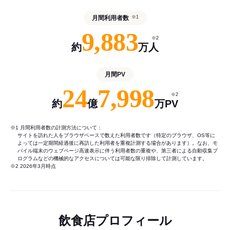
月間利用者数
※1
9,883
※2
約
万人
月間PV
24
7,998
※2
約
億
万PV
※1 月間利用者数の計測方法について：
サイトを訪れた人をブラウザベースで数えた利用者数です（特定のブラウザ、OS等に
よっては一定期間経過後に再訪した利用者を重複計測する場合があります）。なお、モ
バイル端末のウェブページ高速表示に伴う利用者数の重複や、第三者による自動収集プ
ログラムなどの機械的なアクセスについては可能な限り排除して計測しています。
※2 2026年3月時点
飲食店プロフィール