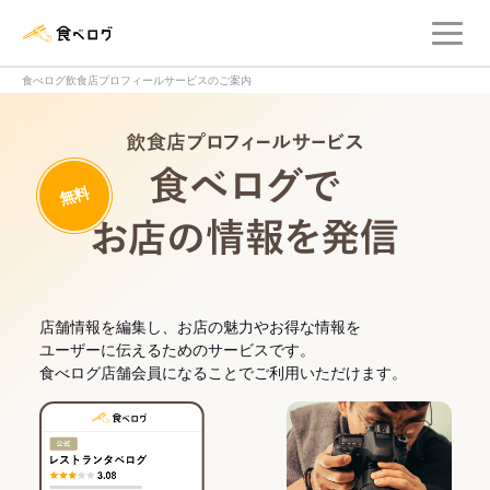
メ
食べログ店舗管理画面
食べログ飲食店プロフィールサービスのご案内
飲食店プロフィー
無料
食べログでお
店舗情報を編集し、お店の魅力やお得な情報を
ユーザーに伝えるためのサービスです。
食べログ店舗会員になることでご利用いただけます。