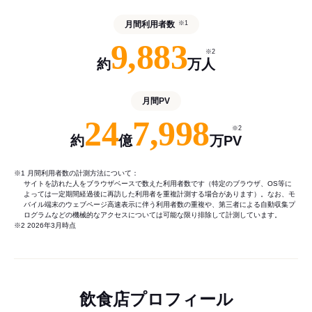
月間利用者数
※1
9,883
※2
約
万人
月間PV
24
7,998
※2
約
億
万PV
※1 月間利用者数の計測方法について：
サイトを訪れた人をブラウザベースで数えた利用者数です（特定のブラウザ、OS等に
よっては一定期間経過後に再訪した利用者を重複計測する場合があります）。なお、モ
バイル端末のウェブページ高速表示に伴う利用者数の重複や、第三者による自動収集プ
ログラムなどの機械的なアクセスについては可能な限り排除して計測しています。
※2 2026年3月時点
飲食店プロフィール