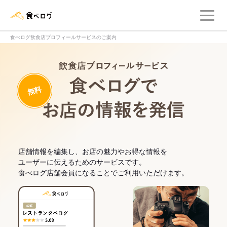
メ
食べログ店舗管理画面
食べログ飲食店プロフィールサービスのご案内
飲食店プロフィー
無料
食べログでお
店舗情報を編集し、お店の魅力やお得な情報を
ユーザーに伝えるためのサービスです。
食べログ店舗会員になることでご利用いただけます。