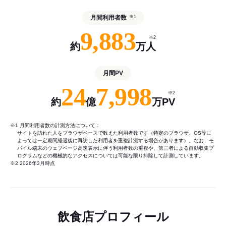
月間利用者数
※1
9,883
※2
約
万人
月間PV
24
7,998
※2
約
億
万PV
※1 月間利用者数の計測方法について：
サイトを訪れた人をブラウザベースで数えた利用者数です（特定のブラウザ、OS等に
よっては一定期間経過後に再訪した利用者を重複計測する場合があります）。なお、モ
バイル端末のウェブページ高速表示に伴う利用者数の重複や、第三者による自動収集プ
ログラムなどの機械的なアクセスについては可能な限り排除して計測しています。
※2 2026年3月時点
飲食店プロフィール