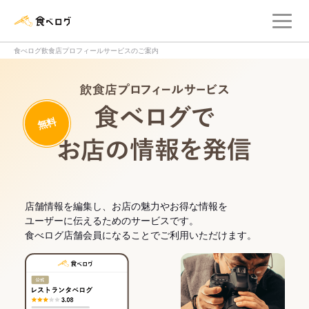
メ
食べログ店舗管理画面
食べログ飲食店プロフィールサービスのご案内
飲食店プロフィー
無料
食べログでお
店舗情報を編集し、お店の魅力やお得な情報を
ユーザーに伝えるためのサービスです。
食べログ店舗会員になることでご利用いただけます。