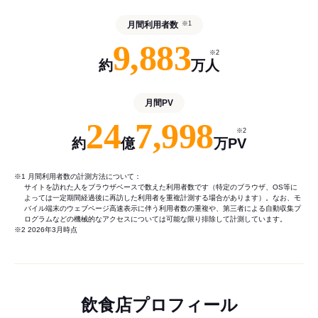
月間利用者数
※1
9,883
※2
約
万人
月間PV
24
7,998
※2
約
億
万PV
※1 月間利用者数の計測方法について：
サイトを訪れた人をブラウザベースで数えた利用者数です（特定のブラウザ、OS等に
よっては一定期間経過後に再訪した利用者を重複計測する場合があります）。なお、モ
バイル端末のウェブページ高速表示に伴う利用者数の重複や、第三者による自動収集プ
ログラムなどの機械的なアクセスについては可能な限り排除して計測しています。
※2 2026年3月時点
飲食店プロフィール