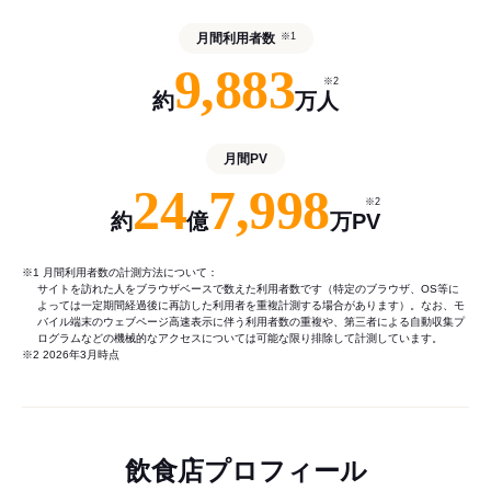
月間利用者数
※1
9,883
※2
約
万人
月間PV
24
7,998
※2
約
億
万PV
※1 月間利用者数の計測方法について：
サイトを訪れた人をブラウザベースで数えた利用者数です（特定のブラウザ、OS等に
よっては一定期間経過後に再訪した利用者を重複計測する場合があります）。なお、モ
バイル端末のウェブページ高速表示に伴う利用者数の重複や、第三者による自動収集プ
ログラムなどの機械的なアクセスについては可能な限り排除して計測しています。
※2 2026年3月時点
飲食店プロフィール