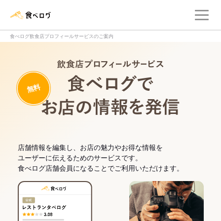
メ
食べログ店舗管理画面
食べログ飲食店プロフィールサービスのご案内
飲食店プロフィー
無料
食べログでお
店舗情報を編集し、お店の魅力やお得な情報を
ユーザーに伝えるためのサービスです。
食べログ店舗会員になることでご利用いただけます。