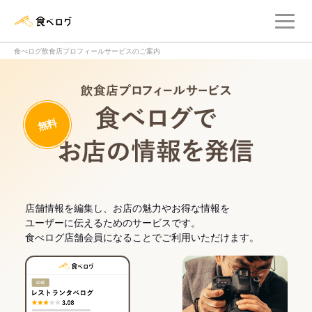
メ
食べログ店舗管理画面
食べログ飲食店プロフィールサービスのご案内
飲食店プロフィー
無料
食べログでお
店舗情報を編集し、お店の魅力やお得な情報を
ユーザーに伝えるためのサービスです。
食べログ店舗会員になることでご利用いただけます。