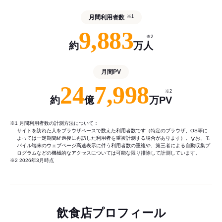
月間利用者数
※1
9,883
※2
約
万人
月間PV
24
7,998
※2
約
億
万PV
※1 月間利用者数の計測方法について：
サイトを訪れた人をブラウザベースで数えた利用者数です（特定のブラウザ、OS等に
よっては一定期間経過後に再訪した利用者を重複計測する場合があります）。なお、モ
バイル端末のウェブページ高速表示に伴う利用者数の重複や、第三者による自動収集プ
ログラムなどの機械的なアクセスについては可能な限り排除して計測しています。
※2 2026年3月時点
飲食店プロフィール