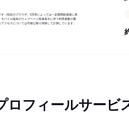
です（特定のブラウザ、OS等によっては一定期間経過後に再
、モバイル端末のウェブページ高速表示に伴う利用者数の重
なアクセスについては可能な限り排除して計測しています。
プロフィールサービ