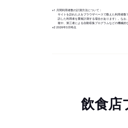
※1 月間利用者数の計測方法について：
サイトを訪れた人をブラウザベースで数えた利用者数
訪した利用者を重複計測する場合があります）。なお
複や、第三者による自動収集プログラムなどの機械的
※2 2026年3月時点
飲食店