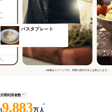
※画像はイメージです。実際の操作方法とは異なります。
月間利用者数
※1
9,883
※2
約
万人