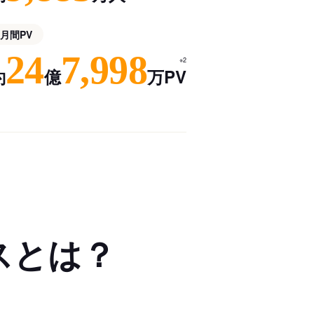
月間PV
24
7,998
※2
約
億
万PV
スとは？