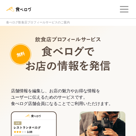
メ
食べログ店舗管理画面
食べログ飲食店プロフィールサービスのご案内
飲食店プロフィー
無料
食べログでお
店舗情報を編集し、お店の魅力やお得な情報を
ユーザーに伝えるためのサービスです。
食べログ店舗会員になることでご利用いただけます。