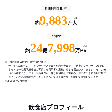
月間利用者数
※1
9,883
※2
約
万人
月間PV
24
7,998
※2
約
億
万PV
※1 月間利用者数の計測方法について：
サイトを訪れた人をブラウザベースで数えた利用者数です（特定のブラウザ、OS等に
よっては一定期間経過後に再訪した利用者を重複計測する場合があります）。なお、モ
バイル端末のウェブページ高速表示に伴う利用者数の重複や、第三者による自動収集プ
ログラムなどの機械的なアクセスについては可能な限り排除して計測しています。
※2 2026年3月時点
飲食店プロフィール