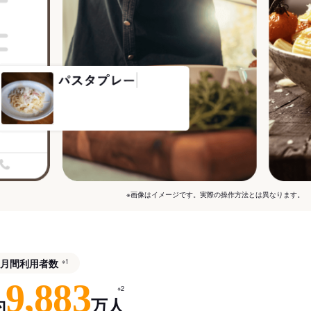
※画像はイメージです。実際の操作方法とは異なります。
月間利用者数
※1
9,883
※2
約
万人