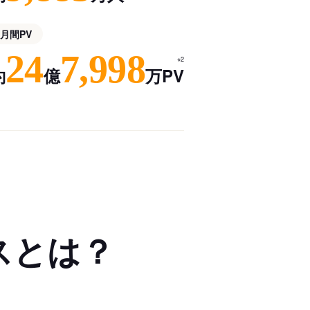
月間PV
24
7,998
※2
約
億
万PV
スとは？