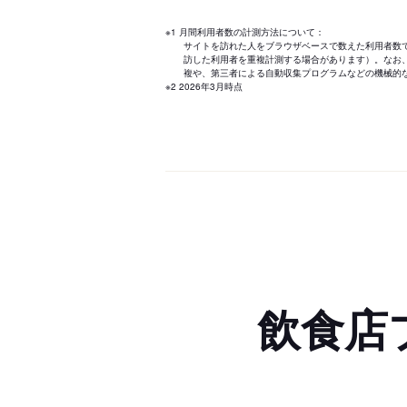
※1 月間利用者数の計測方法について：
サイトを訪れた人をブラウザベースで数えた利用者数
訪した利用者を重複計測する場合があります）。なお
複や、第三者による自動収集プログラムなどの機械的
※2 2026年3月時点
飲食店