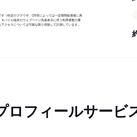
です（特定のブラウザ、OS等によっては一定期間経過後に再
、モバイル端末のウェブページ高速表示に伴う利用者数の重
なアクセスについては可能な限り排除して計測しています。
プロフィールサービ