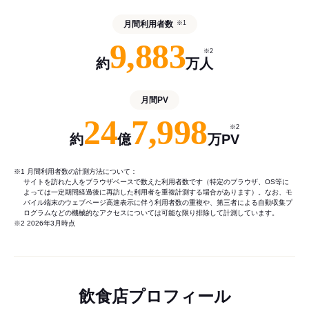
月間利用者数
※1
9,883
※2
約
万人
月間PV
24
7,998
※2
約
億
万PV
※1 月間利用者数の計測方法について：
サイトを訪れた人をブラウザベースで数えた利用者数です（特定のブラウザ、OS等に
よっては一定期間経過後に再訪した利用者を重複計測する場合があります）。なお、モ
バイル端末のウェブページ高速表示に伴う利用者数の重複や、第三者による自動収集プ
ログラムなどの機械的なアクセスについては可能な限り排除して計測しています。
※2 2026年3月時点
飲食店プロフィール