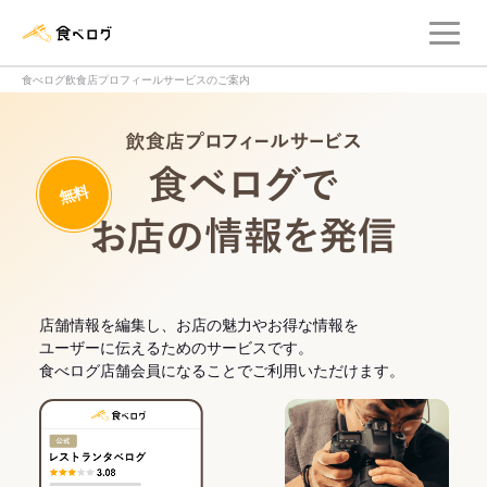
メ
食べログ店舗管理画面
食べログ飲食店プロフィールサービスのご案内
飲食店プロフィー
無料
食べログでお
店舗情報を編集し、お店の魅力やお得な情報を
ユーザーに伝えるためのサービスです。
食べログ店舗会員になることでご利用いただけます。