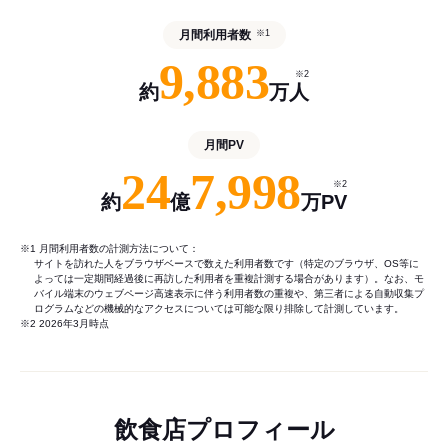
月間利用者数
※1
9,883
※2
約
万人
月間PV
24
7,998
※2
約
億
万PV
※1 月間利用者数の計測方法について：
サイトを訪れた人をブラウザベースで数えた利用者数です（特定のブラウザ、OS等に
よっては一定期間経過後に再訪した利用者を重複計測する場合があります）。なお、モ
バイル端末のウェブページ高速表示に伴う利用者数の重複や、第三者による自動収集プ
ログラムなどの機械的なアクセスについては可能な限り排除して計測しています。
※2 2026年3月時点
飲食店プロフィール