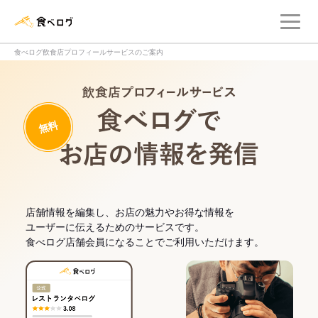
メ
食べログ店舗管理画面
食べログ飲食店プロフィールサービスのご案内
飲食店プロフィー
無料
食べログでお
店舗情報を編集し、お店の魅力やお得な情報を
ユーザーに伝えるためのサービスです。
食べログ店舗会員になることでご利用いただけます。