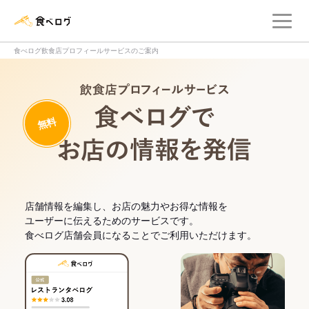
メ
食べログ店舗管理画面
食べログ飲食店プロフィールサービスのご案内
飲食店プロフィー
無料
食べログでお
店舗情報を編集し、お店の魅力やお得な情報を
ユーザーに伝えるためのサービスです。
食べログ店舗会員になることでご利用いただけます。