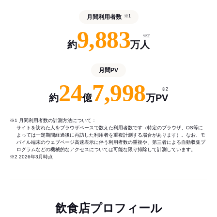
月間利用者数
※1
9,883
※2
約
万人
月間PV
24
7,998
※2
約
億
万PV
※1 月間利用者数の計測方法について：
サイトを訪れた人をブラウザベースで数えた利用者数です（特定のブラウザ、OS等に
よっては一定期間経過後に再訪した利用者を重複計測する場合があります）。なお、モ
バイル端末のウェブページ高速表示に伴う利用者数の重複や、第三者による自動収集プ
ログラムなどの機械的なアクセスについては可能な限り排除して計測しています。
※2 2026年3月時点
飲食店プロフィール