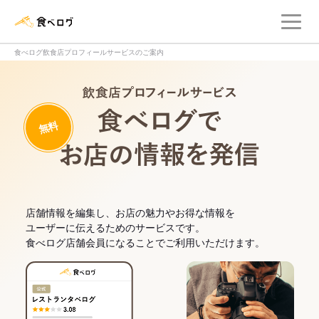
メ
食べログ店舗管理画面
食べログ飲食店プロフィールサービスのご案内
飲食店プロフィー
無料
食べログでお
店舗情報を編集し、お店の魅力やお得な情報を
ユーザーに伝えるためのサービスです。
食べログ店舗会員になることでご利用いただけます。