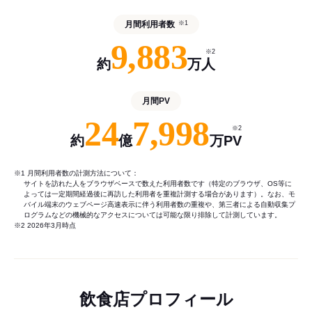
月間利用者数
※1
9,883
※2
約
万人
月間PV
24
7,998
※2
約
億
万PV
※1 月間利用者数の計測方法について：
サイトを訪れた人をブラウザベースで数えた利用者数です（特定のブラウザ、OS等に
よっては一定期間経過後に再訪した利用者を重複計測する場合があります）。なお、モ
バイル端末のウェブページ高速表示に伴う利用者数の重複や、第三者による自動収集プ
ログラムなどの機械的なアクセスについては可能な限り排除して計測しています。
※2 2026年3月時点
飲食店プロフィール