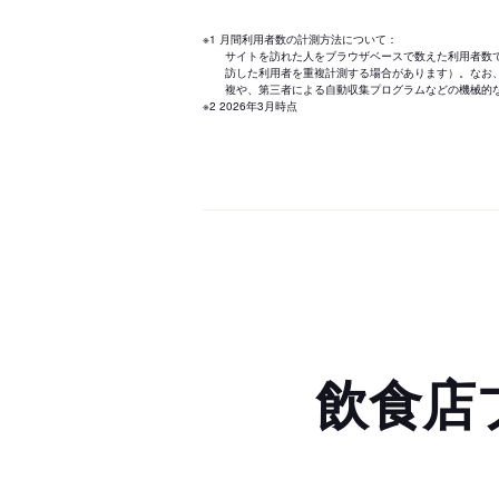
※1 月間利用者数の計測方法について：
サイトを訪れた人をブラウザベースで数えた利用者数
訪した利用者を重複計測する場合があります）。なお
複や、第三者による自動収集プログラムなどの機械的
※2 2026年3月時点
飲食店