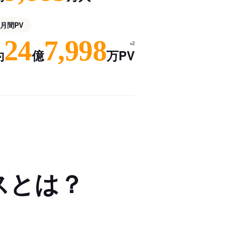
月間PV
24
7,998
※2
約
億
万PV
スとは？