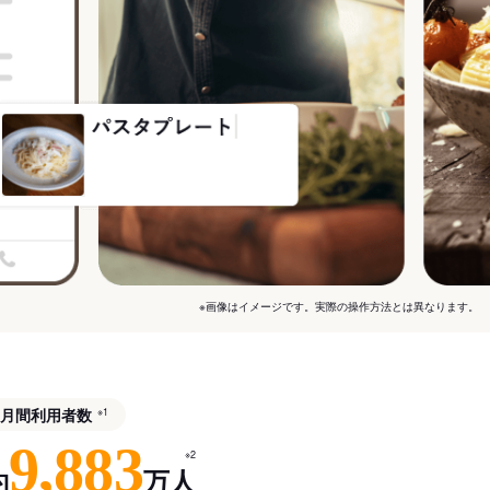
※画像はイメージです。実際の操作方法とは異なります。
月間利用者数
※1
9,883
※2
約
万人