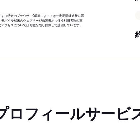
です（特定のブラウザ、OS等によっては一定期間経過後に再
、モバイル端末のウェブページ高速表示に伴う利用者数の重
なアクセスについては可能な限り排除して計測しています。
プロフィールサービ