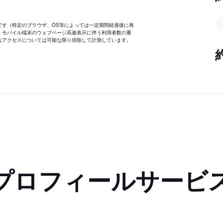
です（特定のブラウザ、OS等によっては一定期間経過後に再
、モバイル端末のウェブページ高速表示に伴う利用者数の重
なアクセスについては可能な限り排除して計測しています。
プロフィールサービ