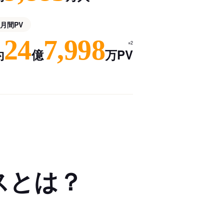
月間PV
24
7,998
※2
約
億
万PV
スとは？