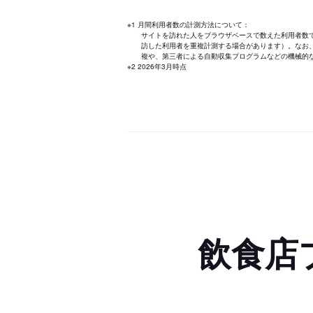
※1 月間利用者数の計測方法について：
サイトを訪れた人をブラウザベースで数えた利用者数
訪した利用者を重複計測する場合があります）。なお
複や、第三者による自動収集プログラムなどの機械的
※2 2026年3月時点
飲食店