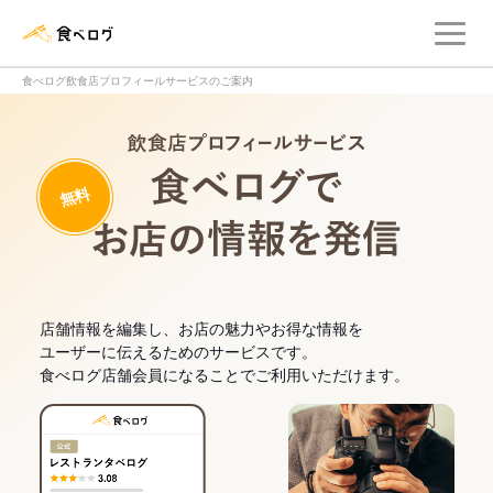
メ
食べログ店舗管理画面
食べログ飲食店プロフィールサービスのご案内
飲食店プロフィー
無料
食べログでお
店舗情報を編集し、お店の魅力やお得な情報を
ユーザーに伝えるためのサービスです。
食べログ店舗会員になることでご利用いただけます。