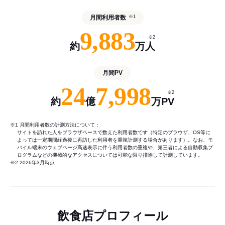
月間利用者数
※1
9,883
※2
約
万人
月間PV
24
7,998
※2
約
億
万PV
※1 月間利用者数の計測方法について：
サイトを訪れた人をブラウザベースで数えた利用者数です（特定のブラウザ、OS等に
よっては一定期間経過後に再訪した利用者を重複計測する場合があります）。なお、モ
バイル端末のウェブページ高速表示に伴う利用者数の重複や、第三者による自動収集プ
ログラムなどの機械的なアクセスについては可能な限り排除して計測しています。
※2 2026年3月時点
飲食店プロフィール