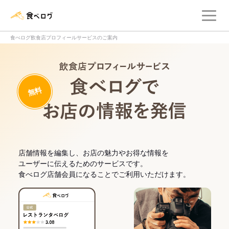
メ
食べログ店舗管理画面
食べログ飲食店プロフィールサービスのご案内
飲食店プロフィー
無料
食べログでお
店舗情報を編集し、お店の魅力やお得な情報を
ユーザーに伝えるためのサービスです。
食べログ店舗会員になることでご利用いただけます。