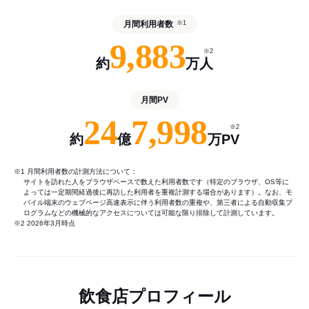
月間利用者数
※1
9,883
※2
約
万人
月間PV
24
7,998
※2
約
億
万PV
※1 月間利用者数の計測方法について：
サイトを訪れた人をブラウザベースで数えた利用者数です（特定のブラウザ、OS等に
よっては一定期間経過後に再訪した利用者を重複計測する場合があります）。なお、モ
バイル端末のウェブページ高速表示に伴う利用者数の重複や、第三者による自動収集プ
ログラムなどの機械的なアクセスについては可能な限り排除して計測しています。
※2 2026年3月時点
飲食店プロフィール