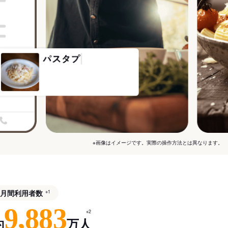
※画像はイメージです。実際の操作方法とは異なります。
月間利用者数
※1
9,883
※2
約
万人