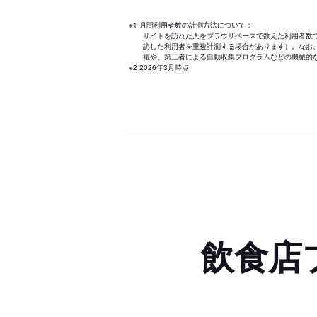
※1 月間利用者数の計測方法について：
サイトを訪れた人をブラウザベースで数えた利用者数
訪した利用者を重複計測する場合があります）。なお
複や、第三者による自動収集プログラムなどの機械的
※2 2026年3月時点
飲食店