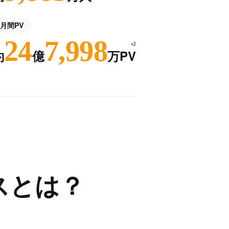
月間PV
24
7,998
※2
約
億
万PV
スとは？