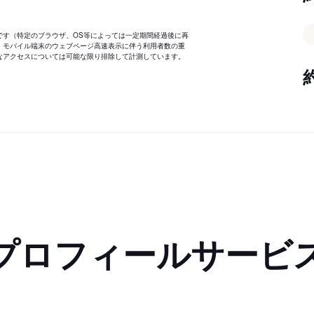
です（特定のブラウザ、OS等によっては一定期間経過後に再
、モバイル端末のウェブページ高速表示に伴う利用者数の重
なアクセスについては可能な限り排除して計測しています。
プロフィールサービ