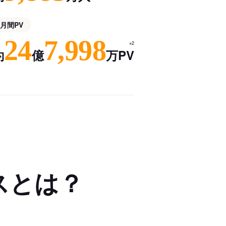
月間PV
24
7,998
※2
約
億
万PV
スとは？