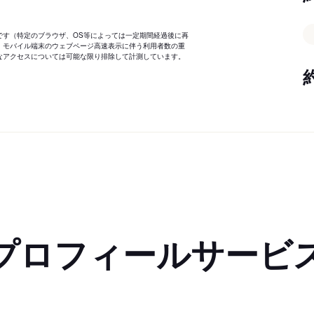
です（特定のブラウザ、OS等によっては一定期間経過後に再
、モバイル端末のウェブページ高速表示に伴う利用者数の重
なアクセスについては可能な限り排除して計測しています。
プロフィールサービ