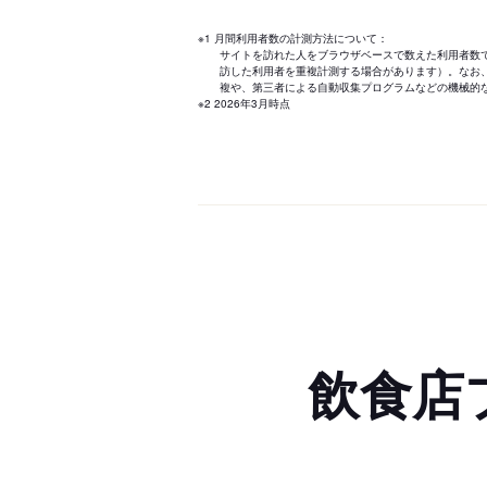
※1 月間利用者数の計測方法について：
サイトを訪れた人をブラウザベースで数えた利用者数
訪した利用者を重複計測する場合があります）。なお
複や、第三者による自動収集プログラムなどの機械的
※2 2026年3月時点
飲食店