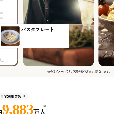
※画像はイメージです。実際の操作方法とは異なります。
月間利用者数
※1
9,883
※2
約
万人